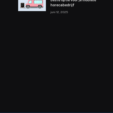
beste optie voor je mobiele
horecabedrijf
juni 12, 2025