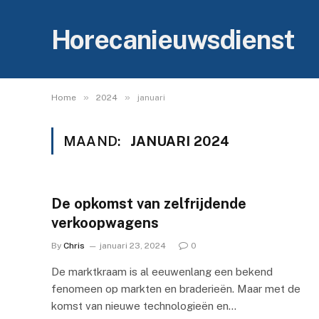
Horecanieuwsdienst
»
»
Home
2024
januari
MAAND:
JANUARI 2024
De opkomst van zelfrijdende
verkoopwagens
By
Chris
januari 23, 2024
0
De marktkraam is al eeuwenlang een bekend
fenomeen op markten en braderieën. Maar met de
komst van nieuwe technologieën en…