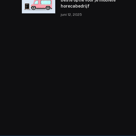
beste optie voor je mobiele
horecabedrijf
juni 12, 2025