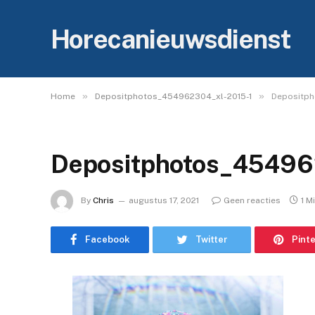
Horecanieuwsdienst
»
»
Home
Depositphotos_454962304_xl-2015-1
Depositph
Depositphotos_45496
By
Chris
augustus 17, 2021
Geen reacties
1 M
Facebook
Twitter
Pint