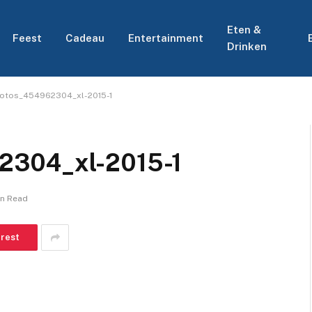
Eten &
Feest
Cadeau
Entertainment
Drinken
otos_454962304_xl-2015-1
2304_xl-2015-1
in Read
erest