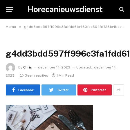
Horecanieuwsdienst
»
Home
g4dd3bdd597ff996c3fa1fdd61b460fcc304fd7231e4bae9526a42f0dfd1ebb8fdef8a565bd92772ec7998b950a50198a5b1183374a5ce3348df175d9cc467c7d_640
g4dd3bdd597ff996c3fa1fdd6
By
Chris
december 14, 2023
Updated:
december 14,
2023
Geen reacties
1 Min Read
Facebook
Twitter
Pinterest