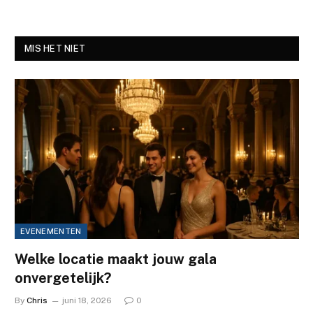
MIS HET NIET
EVENEMENTEN
Welke locatie maakt jouw gala
onvergetelijk?
By
Chris
juni 18, 2026
0