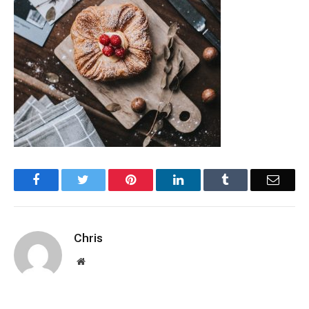
Facebook
Twitter
Pinterest
LinkedIn
Tumblr
Email
Chris
Website