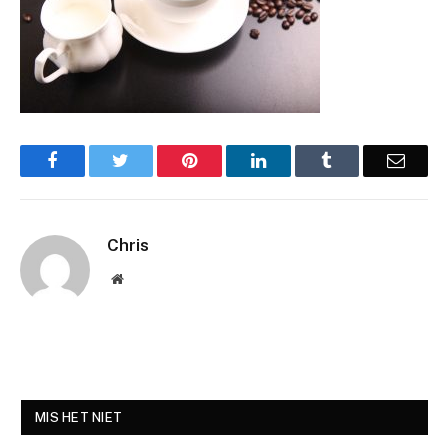
Facebook
Twitter
Pinterest
LinkedIn
Tumblr
Email
Chris
Website
MIS HET NIET