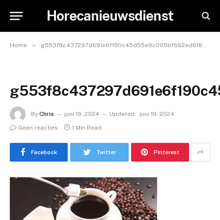
Horecanieuwsdienst
»
Home
g553f8c437297d691e6f190c45d55e8c005bf662ed6183c58a254724604054cc3b943ad9639ea978db79ba49b6f3168bf_640
g553f8c437297d691e6f190c
By
Chris
juni 19, 2024
Updated:
juni 19, 2024
Geen reacties
1 Min Read
Facebook
Twitter
Pinterest