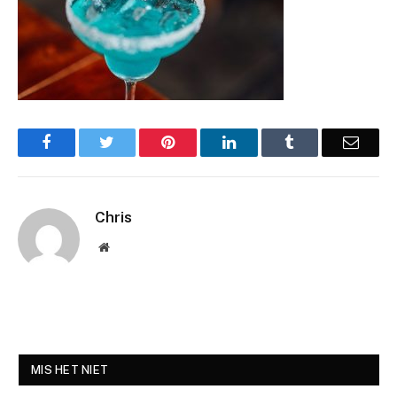
Facebook
Twitter
Pinterest
LinkedIn
Tumblr
Email
Chris
Website
MIS HET NIET