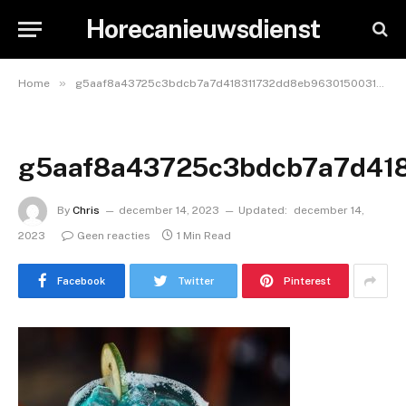
Horecanieuwsdienst
»
Home
g5aaf8a43725c3bdcb7a7d418311732dd8eb963015003150e3fc77167121d4629d3d4e51a232eecd0da00b692472a1f3beea1036f66096e82a5c38f93495622a2_640
g5aaf8a43725c3bdcb7a7d418
By
Chris
december 14, 2023
Updated:
december 14,
2023
Geen reacties
1 Min Read
Facebook
Twitter
Pinterest